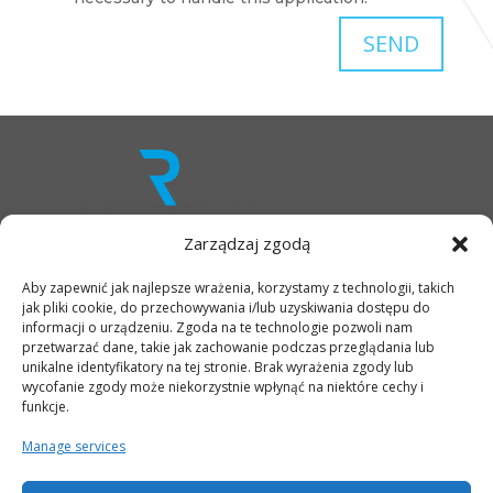
SEND
Zarządzaj zgodą
Aby zapewnić jak najlepsze wrażenia, korzystamy z technologii, takich
OFFER
jak pliki cookie, do przechowywania i/lub uzyskiwania dostępu do
INFRASTRUCTURE
informacji o urządzeniu. Zgoda na te technologie pozwoli nam
PLACE
przetwarzać dane, takie jak zachowanie podczas przeglądania lub
AREA
unikalne identyfikatory na tej stronie. Brak wyrażenia zgody lub
wycofanie zgody może niekorzystnie wpłynąć na niektóre cechy i
funkcje.
LOCATION
PHOTOS
Manage services
CONTACT
PRIVACY POLICY