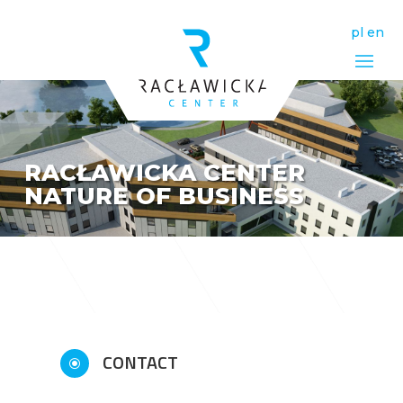
pl
en
RACŁAWICKA CENTER
NATURE OF BUSINESS
CONTACT
\