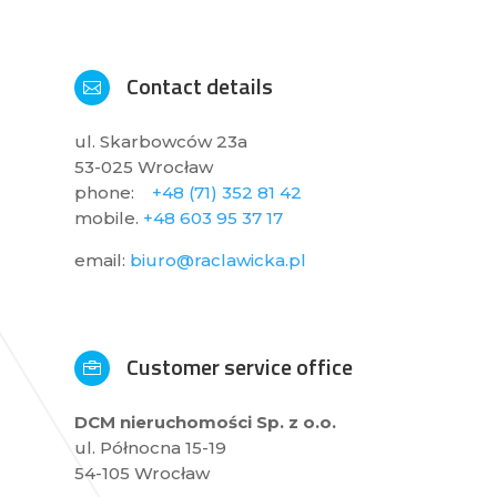
Contact details

ul. Skarbowców 23a
53-025 Wrocław
phone:
+48 (71) 352 81 42
mobile.
+48 603 95 37 17
email:
biuro@raclawicka.pl
Customer service office

DCM nieruchomości Sp. z o.o.
ul. Północna 15-19
54-105 Wrocław