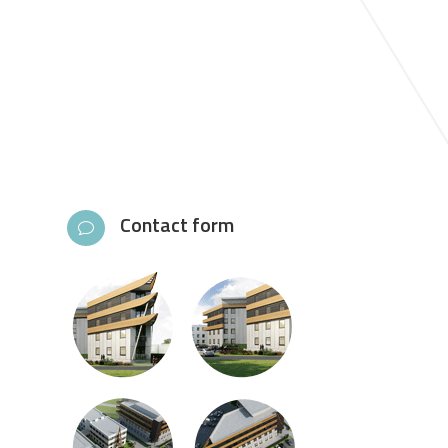
Contact form
v