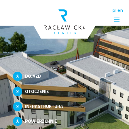
pl
en
DOJAZD
\
OTOCZENIE
\
INFRASTRUKTURA
\
POWIERZCHNIE
\