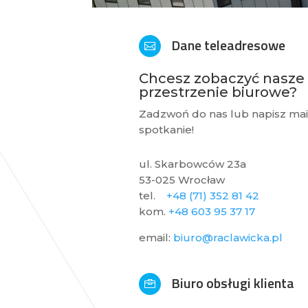
Dane teleadresowe

Chcesz zobaczyć nasze
przestrzenie biurowe?
Zadzwoń do nas lub napisz mail
spotkanie!
ul. Skarbowców 23a
53-025 Wrocław
tel.
+48 (71) 352 81 42
kom.
+48 603 95 37 17
email:
biuro@raclawicka.pl
Biuro obsługi klienta
