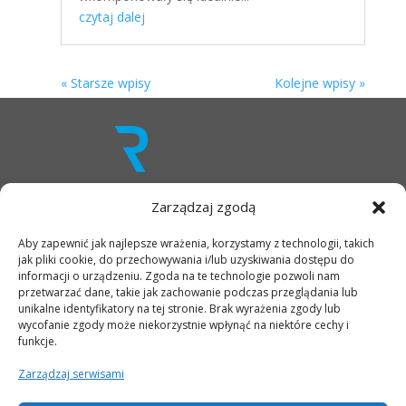
czytaj dalej
« Starsze wpisy
Kolejne wpisy »
Zarządzaj zgodą
Aby zapewnić jak najlepsze wrażenia, korzystamy z technologii, takich
OFERTA
jak pliki cookie, do przechowywania i/lub uzyskiwania dostępu do
INFRASTRUKTURA
informacji o urządzeniu. Zgoda na te technologie pozwoli nam
MIEJSCE
przetwarzać dane, takie jak zachowanie podczas przeglądania lub
OTOCZENIE
unikalne identyfikatory na tej stronie. Brak wyrażenia zgody lub
LOKALIZACJA
wycofanie zgody może niekorzystnie wpłynąć na niektóre cechy i
funkcje.
AKTUALNOŚCI
GALERIA
Zarządzaj serwisami
KONTAKT
RODO