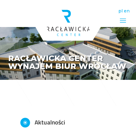
pl
en
RACŁAWICKA CENTER
WYNAJEM BIUR WROCŁAW
Aktualności
\