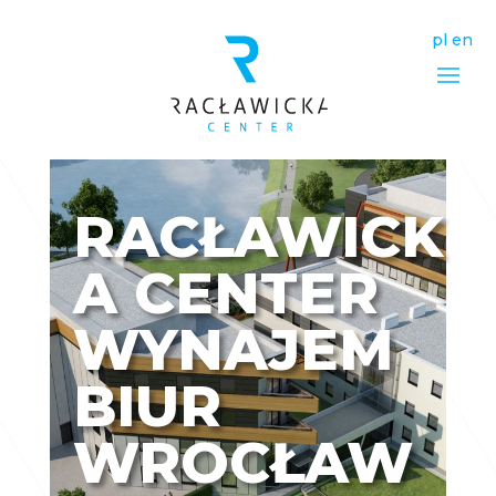
pl
en
RACŁAWICK
A CENTER
WYNAJEM
BIUR
WROCŁAW