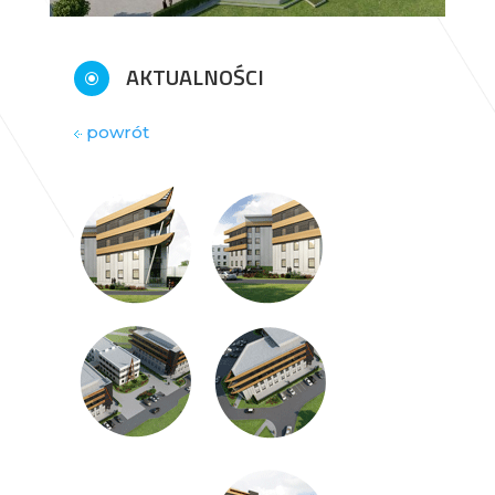
AKTUALNOŚCI
\
powrót