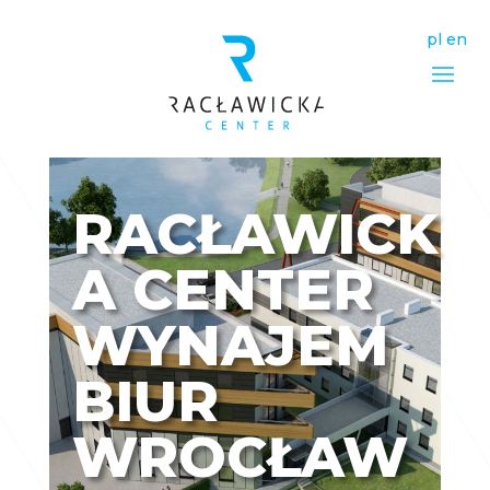
pl
en
RACŁAWICK
A CENTER
WYNAJEM
BIUR
WROCŁAW