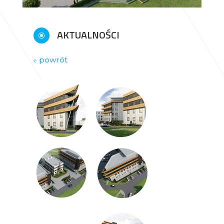
AKTUALNOŚCI
\
powrót