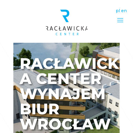
pl
en
RACŁAWICK
A CENTER
WYNAJEM
BIUR
WROCŁAW