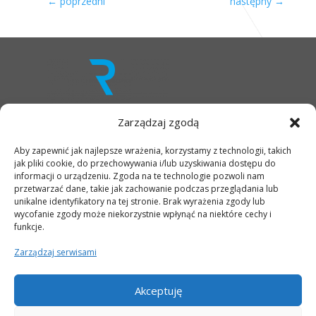
←
poprzedni
następny
→
Zarządzaj zgodą
Aby zapewnić jak najlepsze wrażenia, korzystamy z technologii, takich
OFERTA
jak pliki cookie, do przechowywania i/lub uzyskiwania dostępu do
INFRASTRUKTURA
informacji o urządzeniu. Zgoda na te technologie pozwoli nam
MIEJSCE
przetwarzać dane, takie jak zachowanie podczas przeglądania lub
OTOCZENIE
unikalne identyfikatory na tej stronie. Brak wyrażenia zgody lub
LOKALIZACJA
wycofanie zgody może niekorzystnie wpłynąć na niektóre cechy i
funkcje.
AKTUALNOŚCI
GALERIA
Zarządzaj serwisami
KONTAKT
RODO
Akceptuję
Racławicka Center – Twoje biuro w Wrocławiu