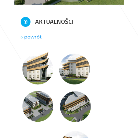
AKTUALNOŚCI
\
powrót