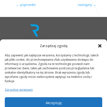
←
poprzedni
następny
→
Zarządzaj zgodą
Aby zapewnić jak najlepsze wrażenia, korzystamy z technologii, takich
OFERTA
jak pliki cookie, do przechowywania i/lub uzyskiwania dostępu do
INFRASTRUKTURA
informacji o urządzeniu. Zgoda na te technologie pozwoli nam
MIEJSCE
przetwarzać dane, takie jak zachowanie podczas przeglądania lub
OTOCZENIE
unikalne identyfikatory na tej stronie. Brak wyrażenia zgody lub
LOKALIZACJA
wycofanie zgody może niekorzystnie wpłynąć na niektóre cechy i
funkcje.
AKTUALNOŚCI
GALERIA
Zarządzaj serwisami
KONTAKT
RODO
Akceptuję