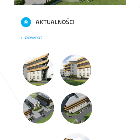
AKTUALNOŚCI
\
powrót