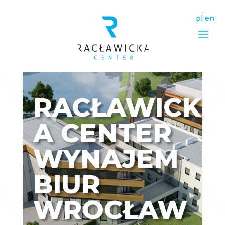
pl
en
RACŁAWICK
A CENTER
WYNAJEM
BIUR
WROCŁAW