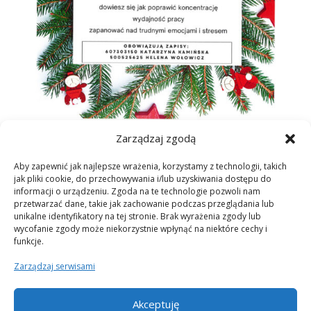
Zarządzaj zgodą
Warsztaty „Poczuj zapach Świąt – aromatyczny
stroik świąteczny”
Aby zapewnić jak najlepsze wrażenia, korzystamy z technologii, takich
utworzone przez
hadka
|
gru 11, 2023
|
Bez kategorii
jak pliki cookie, do przechowywania i/lub uzyskiwania dostępu do
informacji o urządzeniu. Zgoda na te technologie pozwoli nam
przetwarzać dane, takie jak zachowanie podczas przeglądania lub
Serdecznie zapraszamy do zapisów na warsztaty
unikalne identyfikatory na tej stronie. Brak wyrażenia zgody lub
„Poczuj zapach Świąt – aromatyczny stroik
wycofanie zgody może niekorzystnie wpłynąć na niektóre cechy i
świąteczny”, które odbędą się w piątek, 15 grudnia w
funkcje.
godz. 15.30-17.00 w Racławicka Center, w sali
Zarządzaj serwisami
konferencyjnej w bud. B2 przy ul. Skarbowców 23a.
Na...
Akceptuję